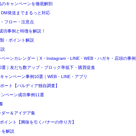
気のキャンペーンを徹底解剖
、DM発送までまるっと対応
・フロー・注意点
の成功事例と特徴を解説！
類・ポイント解説
解説
ーンカレンダー｜X・Instagram・LINE・WEB・ハガキ・店頭の事
20選｜友だち数アップ・ブロック率低下・購買促進
ャンペーン事例10選｜WEB・LINE・アプリ
ポート【パルディア独自調査】
ャンペーン成功事例11選
書
ンダー＆アイデア集
のポイント【興味を引くバナーの作り方】
トを解説