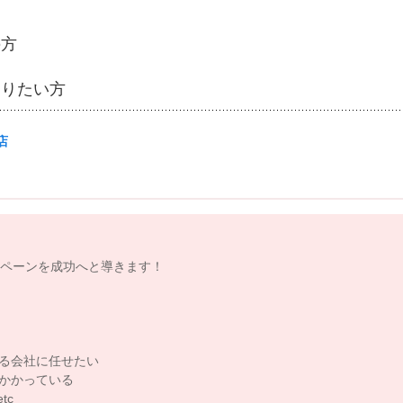
の方
知りたい方
店
ンペーンを成功へと導きます！
きる会社に任せたい
がかかっている
tc