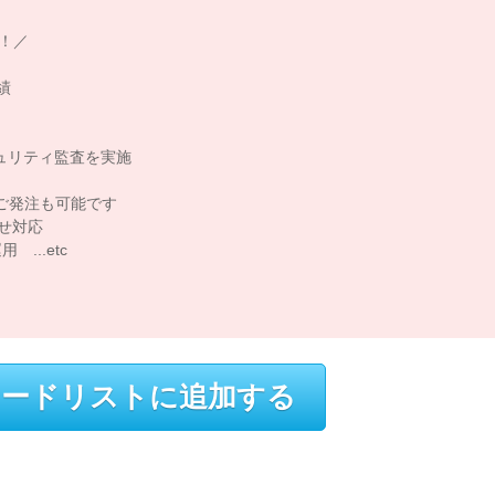
！／
績
キュリティ監査を実施
ご発注も可能です
せ対応
..etc
ードリストに追加する