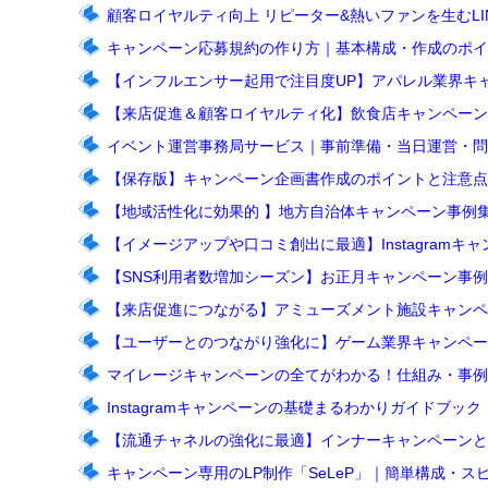
顧客ロイヤルティ向上 リピーター&熱いファンを生むL
キャンペーン応募規約の作り方｜基本構成・作成のポイ
【インフルエンサー起用で注目度UP】アパレル業界キ
【来店促進＆顧客ロイヤルティ化】飲食店キャンペーン
イベント運営事務局サービス｜事前準備・当日運営・問
【保存版】キャンペーン企画書作成のポイントと注意点
【地域活性化に効果的 】地方自治体キャンペーン事例集｜LI
【イメージアップや口コミ創出に最適】Instagramキャ
【SNS利用者数増加シーズン】お正月キャンペーン事
【来店促進につながる】アミューズメント施設キャンペ
【ユーザーとのつながり強化に】ゲーム業界キャンペー
マイレージキャンペーンの全てがわかる！仕組み・事例
Instagramキャンペーンの基礎まるわかりガイドブッ
【流通チャネルの強化に最適】インナーキャンペーンと
キャンペーン専用のLP制作「SeLeP」｜簡単構成・ス