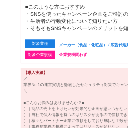
■このような方におすすめ
・SNSを使ったキャンペーン企画をご検討
・生活者の行動変化について知りたい方
・そもそもSNSキャンペーンのメリットを
対象業種
メーカー（食品・化粧品） / 広告代理
対象企業規模
企業規模問わず
【導入実績】
／
業界No.1の運営実績と徹底したセキュリティ対策でキャ
＼
■こんなお悩みはありませんか？■
(…) 商品の売上を上げたいが効果的な企画が思いつかない
(…) 自社で個人情報を持つのはリスクがあるので信頼で
(…) 様々なパートナー企業に依頼をしており無駄な工数
(…) 事務局業務の規模によってはリソ－スが足りない ...e