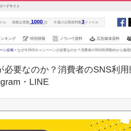
ロードサイト
1000
3
イル
掲載企業数
社
今週の公開資料数
ファイル
ランキング
特別情報
ノウハウ資料
広告媒体資料
ーン企画
> なぜ今SNSキャンペーンが必要なのか？消費者のSNS利用動向から徹底解説｜X
が必要なのか？消費者のSNS利用
ram・LINE