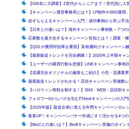
【500名に大調査】Z世代からシニアまで！世代別に人
【キャンペーン運営事務局とは？】LP制作やSNS運用
必ずもらえるキャンペーン入門：成功事例から学ぶ手法
【日本との違いは？】海外キャンペーン事例集 – 7つ
応募数を最大化するキャンペーン告知とは？｜調査・種
【QOLや費用対効果を重視】富裕層向けキャンペーン
【最新販促トレンドを完全網羅！】2025年上半期キャンペ
【ユーザーの購買行動を把握】LINEキャンペーン事例
【流通完全オリジナルの施策もご紹介】小売・流通業界キ
最新販促トレンドがわかる！店頭キャンペーン実施数レ
【ハロウィン商戦を制する！】SNS・WEB・店頭別キ
フォロワー0からバズを生む⁉Tiktokキャンペーンの入門
【2025年版】販促企画に使える年間キャンペーンカレ
集客UP！キャンペーンバナー作成にすぐ活かせる4つ
【BtoCとの違いは？】BtoBキャンペーン実施のポイン