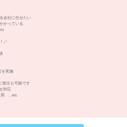
きる会社に任せたい
がかかっている
tc
！／
績
査を実施
ご発注も可能です
せ対応
..etc