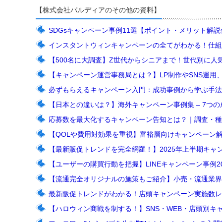
【株式会社パルディアのその他の資料】
SDGsキャンペーン事例11選【ポイント・メリット解
インスタントウィンキャンペーンの全てがわかる！仕組
【500名に大調査】Z世代からシニアまで！世代別に人
【キャンペーン運営事務局とは？】LP制作やSNS運用
必ずもらえるキャンペーン入門：成功事例から学ぶ手法
【日本との違いは？】海外キャンペーン事例集 – 7つ
応募数を最大化するキャンペーン告知とは？｜調査・種
【QOLや費用対効果を重視】富裕層向けキャンペーン
【最新販促トレンドを完全網羅！】2025年上半期キャンペ
【ユーザーの購買行動を把握】LINEキャンペーン事例
【流通完全オリジナルの施策もご紹介】小売・流通業界キ
最新販促トレンドがわかる！店頭キャンペーン実施数レ
【ハロウィン商戦を制する！】SNS・WEB・店頭別キ