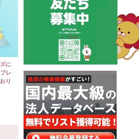
ズに
、プレ
おり