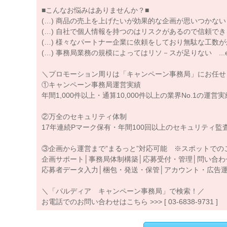
■こんなお悩みはありませんか？■
(…) 商品の売上を上げたいが効果的な企画が思いつかない
(…) 自社で個人情報を持つのはリスクがあるので信頼で
(…) 様々なパートナー企業に依頼をしており無駄な工数
(…) 事務局業務の規模によってはリソ－スが足りない ...e
＼プロモーション周りは「キャンペーン事務局」にお任せ
①キャンペーン事務局運営実績
年間1,000件以上・通算10,000件以上の業界No.1の運営実
②万全のセキュリティ体制
17年連続Pマーク保有・年間100回以上のセキュリティ監
③企画から運営まで”まるっと”対応可能 ※スポットでの
企画サポート│事務局体制構築│応募受付・管理│問い合わ
応募者データ入力│梱包・発送・保管│アカウント・広告運用 .
＼「パルディア キャンペーン事務局」で検索！／
お電話でのお問い合わせはこちら >>> [ 03-6838-9731 ]