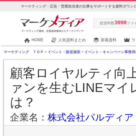
マーケティング・広告・営業担当者の仕事をサポートする資料ダウン
3998
総資料数
ファ
HOME
人気資料まとめ
新着資料
ラ
マーケティング ＴＯＰ
>
イベント・販促施策
>
イベント・キャンペーン事務局
顧客ロイヤルティ向上
ァンを生むLINEマ
は？
企業名：
株式会社パルディア