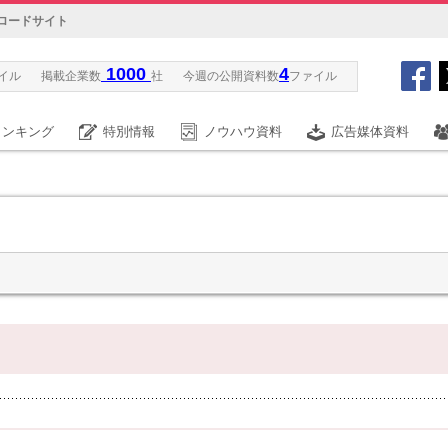
ロードサイト
1000
4
イル
掲載企業数
社
今週の公開資料数
ファイル
ランキング
特別情報
ノウハウ資料
広告媒体資料