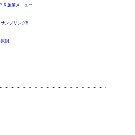
ドＰＲ施策メニュー
サンプリング!!
3原則