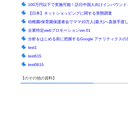
100万円以下で実施可能！訪日中国人向けインバウン
【日本】ネットショッピングに関する実態調査
幼稚園/保育園保護者会でママ10万人(最大)へ直接手渡し
企業特定webプロモーションver.01
分析をはじめる前に把握するGoogle アナリティクスの
test1
test615
test0615
【のその他の資料】