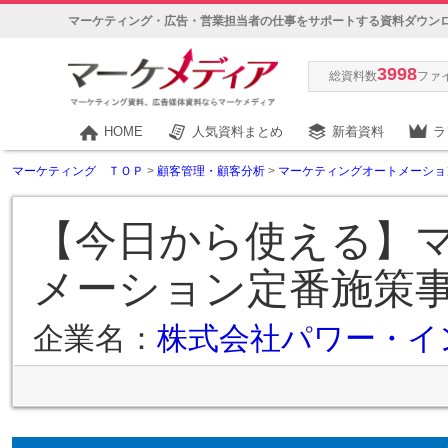
マーケティング・広告・営業担当者の仕事をサポートする資料ダウン
3998
総資料数
ファ
HOME
人気資料まとめ
新着資料
ラ
マーケティング ＴＯＰ
>
顧客管理・顧客分析
>
マーケティングオートメーショ
【今日から使える】
メーション定番施策
企業名：
株式会社パワー・イ