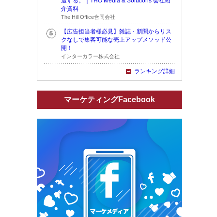
造する。｜THO Media & Solutions 会社紹
介資料
The Hill Office合同会社
【広告担当者様必見】雑誌・新聞からリス
クなしで集客可能な売上アップメソッド公
開！
インターカラー株式会社
ランキング詳細
マーケティングFacebook