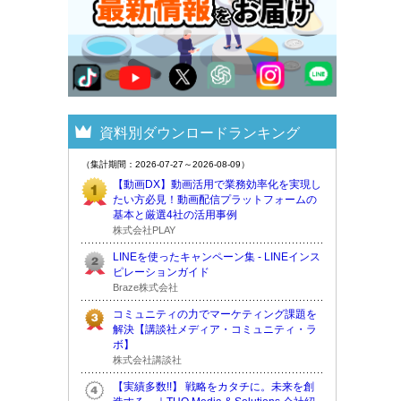
資料別ダウンロードランキング
（集計期間：2026-07-27～2026-08-09）
【動画DX】動画活用で業務効率化を実現し
たい方必見！動画配信プラットフォームの
基本と厳選4社の活用事例
株式会社PLAY
LINEを使ったキャンペーン集 - LINEインス
ピレーションガイド
Braze株式会社
コミュニティの力でマーケティング課題を
解決【講談社メディア・コミュニティ・ラ
ボ】
株式会社講談社
【実績多数!!】 戦略をカタチに。未来を創