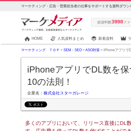
マーケティング・広告・営業担当者の仕事をサポートする資料ダウン
3998
総資料数
ファ
HOME
人気資料まとめ
新着資料
マーケティング ＴＯＰ
>
SEM・SEO
>
ASO対策
> iPhoneアプリ
iPhoneアプリでDL数を
10の法則！
企業名：
株式会社スターガレージ
多くのアプリにおいて、リリース直後にDL