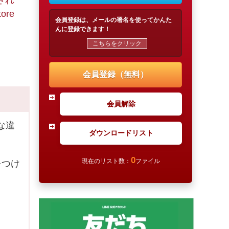
され
re
会員登録は、メールの署名を使ってかんた
んに登録できます！
こちらをクリック
会員登録（無料）
会員解除
な違
ダウンロードリスト
0
現在のリスト数：
ファイル
をつけ