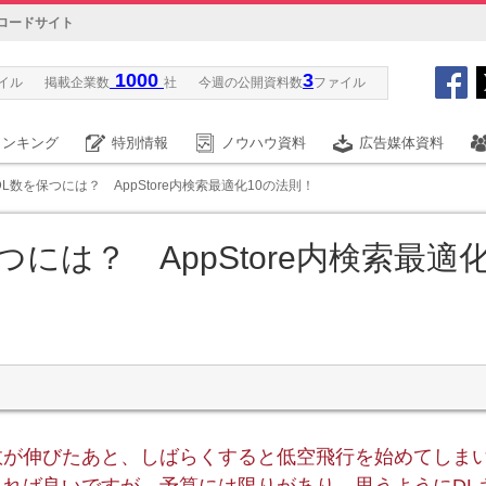
ロードサイト
1000
3
イル
掲載企業数
社
今週の公開資料数
ファイル
ランキング
特別情報
ノウハウ資料
広告媒体資料
でDL数を保つには？ AppStore内検索最適化10の法則！
保つには？ AppStore内検索最適
数が伸びたあと、しばらくすると低空飛行を始めてしま