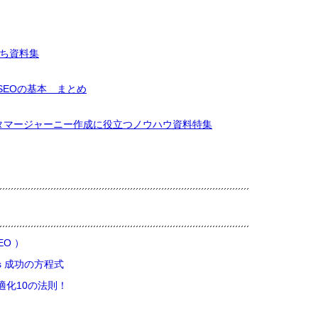
立ち資料集
SEOの基本 まとめ
タマージャーニー作成に役立つノウハウ資料特集
O ）
ds 成功の方程式
最適化10の法則！