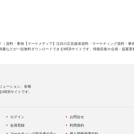
10の法則！｜資料・事例【マーケメディア】注目の広告媒体資料・マーケティング資料・事
画書などが一括無料ダウンロードできるWEBサイトです。情報収集や企画・提案業
リューション、各種
るWEBサイトです。
ログイン
お問合せ
会員登録
利用規約
マーケティング担当者の方へ
個人情報保護方針