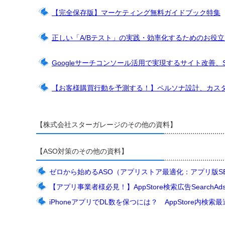
【完全保存版】マーケティング無料ガイドブック特集
正しい「A/Bテスト」の実践・効率化するためのお役
Googleサーチコンソール活用で実現するサイト改善、
【お客様購買行動を予測する！】ペルソナ設計、カス
【株式会社スターガレージのその他の資料】
【ASO対策のその他の資料】
ゼロから始めるASO（アプリストア最適化：アプリ版SE
【アプリ事業者様必見！】AppStore検索広告SearchA
iPhoneアプリでDL数を保つには？ AppStore内検索