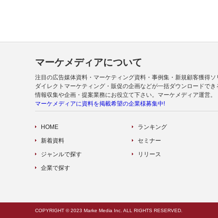
マーケメディアについて
注目の広告媒体資料・マーケティング資料・事例集・新規顧客獲得ソ
ダイレクトマーケティング・販促の企画などが一括ダウンロードでき
情報収集や企画・提案業務にお役立て下さい。マーケメディア運営。
マーケメディアに資料を掲載希望の企業様募集中!
HOME
ランキング
新着資料
セミナー
ジャンルで探す
リリース
企業で探す
COPYRIGHT © 2023 Marke Media Inc. ALL RIGHTS RESERVED.