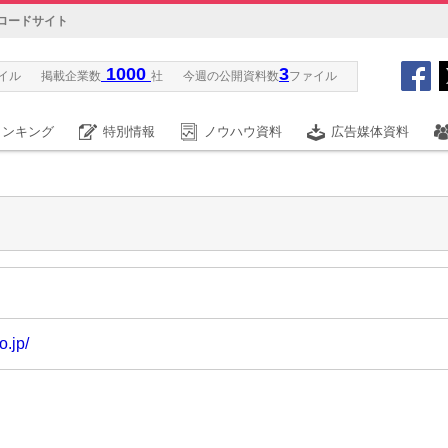
ロードサイト
1000
3
イル
掲載企業数
社
今週の公開資料数
ファイル
ランキング
特別情報
ノウハウ資料
広告媒体資料
o.jp/